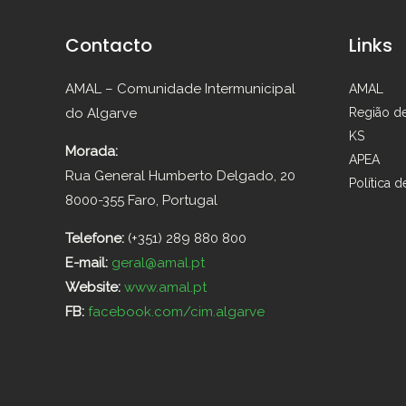
Contacto
Links
AMAL – Comunidade Intermunicipal
AMAL
do Algarve
Região d
KS
Morada:
APEA
Rua General Humberto Delgado, 20
Política d
8000-355 Faro, Portugal
Telefone:
(+351) 289 880 800
E-mail:
geral@amal.pt
Website:
www.amal.pt
FB:
facebook.com/cim.algarve